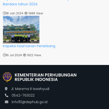
Bandara tahun 2024
18 Jan 2024
1986 View
Inspeksi Keamanan Penerbang
16 Jul 2024
1922 View
Jl. Marsma R Iswahyudi
0542-763022
info151@dephub.go.id