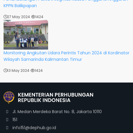
KPPN Balikpapan
27 May 2024
1424
Monitoring Angkutan Udara Perintis Tahun 2024 di Kordinator
Wilayah Samarinda Kalimantan Timur
13 May 2024
1424
Jl. Medan Merdeka Barat No. 8, Jakarta 10110
151
info151@dephub.go.id